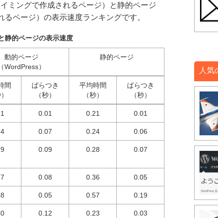
るタイミングで作成されるページ）と静的ページ
れるページ）の表示速度ランキングです。
と静的ページの表示速度
動的ページ
静的ページ
（WordPress）
人気
時間
ばらつき
平均時間
ばらつき
秒）
（秒）
（秒）
（秒）
21
0.01
0.21
0.01
24
0.07
0.24
0.06
29
0.09
0.28
0.07
37
0.08
0.36
0.05
38
0.05
0.57
0.19
40
0.12
0.23
0.03