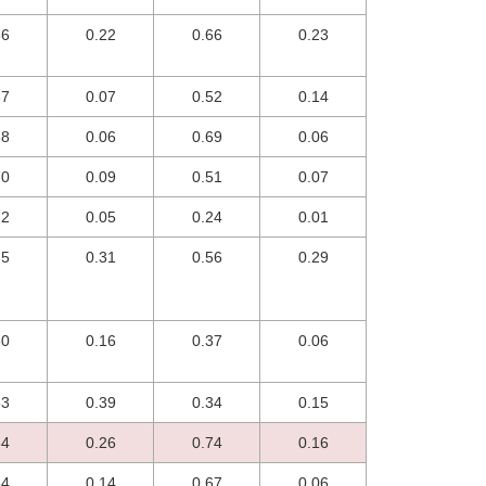
66
0.22
0.66
0.23
67
0.07
0.52
0.14
68
0.06
0.69
0.06
70
0.09
0.51
0.07
72
0.05
0.24
0.01
75
0.31
0.56
0.29
80
0.16
0.37
0.06
83
0.39
0.34
0.15
84
0.26
0.74
0.16
84
0.14
0.67
0.06