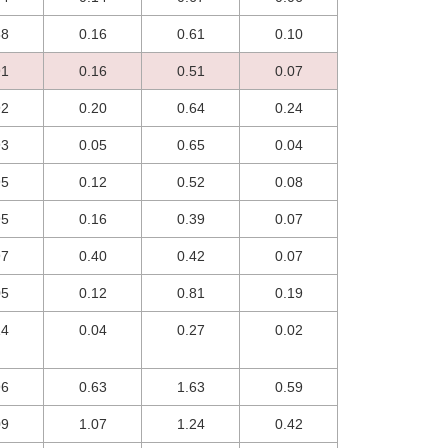
88
0.16
0.61
0.10
91
0.16
0.51
0.07
92
0.20
0.64
0.24
93
0.05
0.65
0.04
95
0.12
0.52
0.08
95
0.16
0.39
0.07
97
0.40
0.42
0.07
05
0.12
0.81
0.19
14
0.04
0.27
0.02
96
0.63
1.63
0.59
09
1.07
1.24
0.42