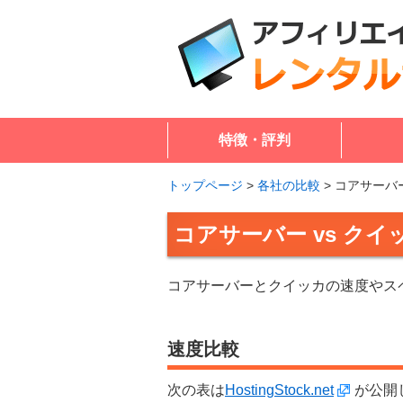
特徴・評判
トップページ
>
各社の比較
>
コアサーバー
コアサーバー vs クイ
コアサーバーとクイッカの速度やス
速度比較
次の表は
HostingStock.net
が公開