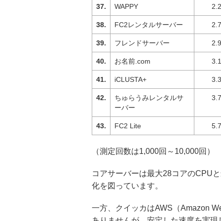
WAPPY
2.
FC2レンタルサーバー
2.
フレンドサーバー
2.
お名前.com
3.
iCLUSTA+
3.
ちゅらうみレンタルサ
3.
ーバー
FC2 Lite
5.
（測定回数は1,000回～10,000回）
コアサーバーは最大28コアのCPUと
化を図っています。
一方、クイッカはAWS（Amazon W
ありませんが、安定した速度を実現