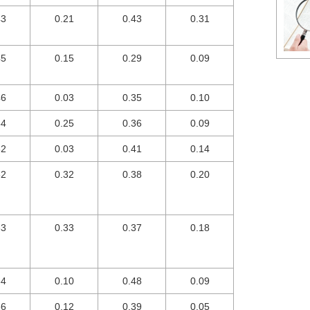
43
0.21
0.43
0.31
45
0.15
0.29
0.09
46
0.03
0.35
0.10
54
0.25
0.36
0.09
62
0.03
0.41
0.14
62
0.32
0.38
0.20
63
0.33
0.37
0.18
64
0.10
0.48
0.09
66
0.12
0.39
0.05