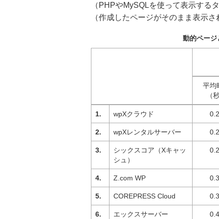
（PHPやMySQLを使って表示す
（作成したページがそのまま表示さ
動的ページ
平均
（
wpXクラウド
0.
wpXレンタルサーバー
0.
シックスコア（Xキャッ
0.
シュ）
Z.com WP
0.
COREPRESS Cloud
0.
エックスサーバー
0.