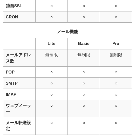
独自SSL
○
○
○
CRON
○
○
○
メール機能
Lite
Basic
Pro
メールアドレ
無制限
無制限
無制限
ス数
POP
○
○
○
SMTP
○
○
○
IMAP
○
○
○
ウェブメーラ
○
○
○
ー
メール転送設
○
○
○
定