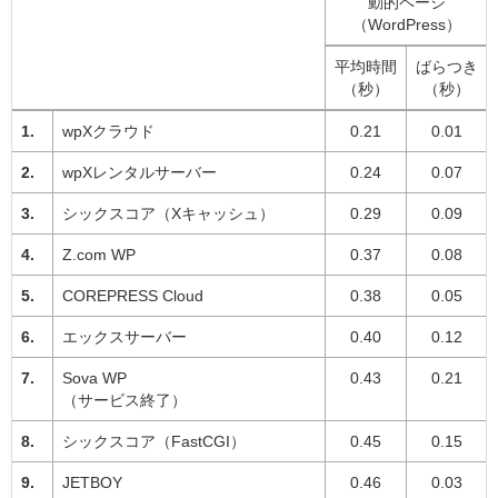
動的ページ
（WordPress）
平均時間
ばらつき
（秒）
（秒）
wpXクラウド
0.21
0.01
wpXレンタルサーバー
0.24
0.07
シックスコア（Xキャッシュ）
0.29
0.09
Z.com WP
0.37
0.08
COREPRESS Cloud
0.38
0.05
エックスサーバー
0.40
0.12
Sova WP
0.43
0.21
（サービス終了）
シックスコア（FastCGI）
0.45
0.15
JETBOY
0.46
0.03