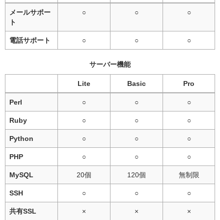
メールサポー
○
○
○
ト
電話サポート
○
○
○
サーバー機能
Lite
Basic
Pro
Perl
○
○
○
Ruby
○
○
○
Python
○
○
○
PHP
○
○
○
MySQL
20個
120個
無制限
SSH
○
○
○
共有SSL
×
×
×