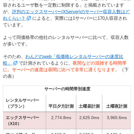
容されるユーザ数を一定数に制限する」と掲載されています
が、
評判のエックスサーバー(XServer)のサーバー収容人数はど
れくらい？
によると、実際には1サーバーに170人収容され
ています。
よって同価格帯の他社のレンタルサーバーに比べて、収容人数
が多いです。
そのため、
わんどのweb「低価格レンタルサーバーの速度比
較」
で計測されているように、
夜間などの混雑する時間帯
に、サーバーの速度は昼間に比べて非常に遅くなります。
（下
の表）
サーバーの時間帯別速度
レンタルサーバー
（プラン）
平日夕方計測
土曜昼計測
土曜夜計測
エックスサーバー
2,774.8ms
2,625.0ms
3,965.6ms
（X10）