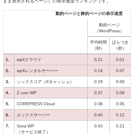
まま表示されるページ）の表示速度ランキングです。
動的ページと静的ページの表示速度
動的ページ
（WordPress）
平均時間
ばらつき
（秒）
（秒）
wpXクラウド
0.21
0.01
wpXレンタルサーバー
0.24
0.07
シックスコア（Xキャッシュ）
0.29
0.09
Z.com WP
0.37
0.08
COREPRESS Cloud
0.38
0.05
エックスサーバー
0.40
0.12
Sova WP
0.43
0.21
（サービス終了）