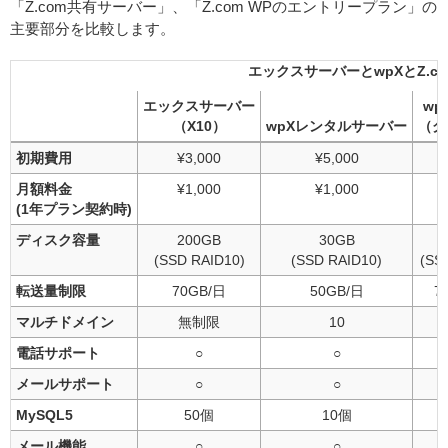
「Z.com共有サーバー」、「Z.com WPのエントリープラン」の
主要部分を比較します。
エックスサーバーとwpXとZ.c
エックスサーバー
wp
（X10）
wpXレンタルサーバー
（グ
初期費用
¥3,000
¥5,000
月額料金
¥1,000
¥1,000
(1年プラン契約時)
ディスク容量
200GB
30GB
(SSD RAID10)
(SSD RAID10)
(SS
転送量制限
70GB/日
50GB/日
7
マルチドメイン
無制限
10
電話サポート
○
○
メールサポート
○
○
MySQL5
50個
10個
メール機能
○
○