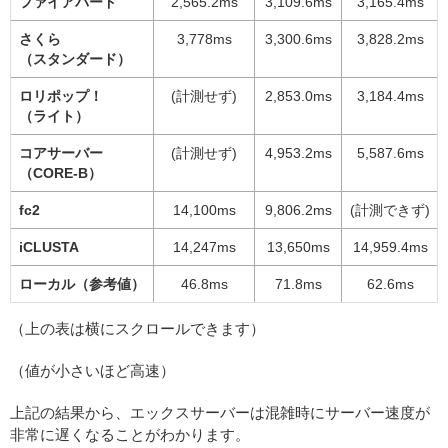
ファイアバード
2,565.2ms
3,109.6ms
3,165.4ms
さくら
3,778ms
3,300.6ms
3,828.2ms
（スタンダード）
ロリポップ！
(計測せず)
2,853.0ms
3,184.4ms
（ライト）
コアサーバー
(計測せず)
4,953.2ms
5,587.6ms
（CORE-B）
fc2
14,100ms
9,806.2ms
(計測できず)
iCLUSTA
14,247ms
13,650ms
14,959.4ms
ローカル（参考値）
46.8ms
71.8ms
62.6ms
（上の表は横にスクロールできます）
（値が小さいほど高速）
上記の結果から、エックスサーバーは混雑時にサーバー速度が
非常に遅くなることがわかります。