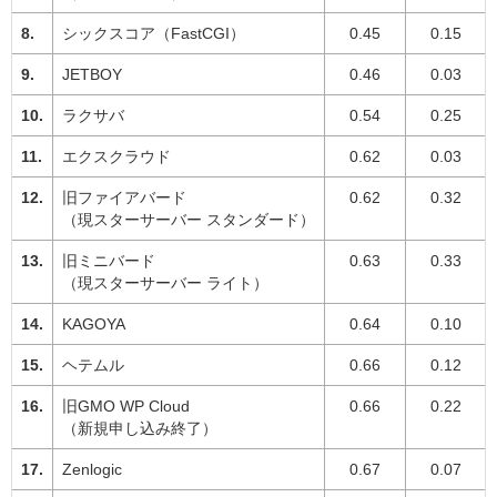
シックスコア（FastCGI）
0.45
0.15
JETBOY
0.46
0.03
ラクサバ
0.54
0.25
エクスクラウド
0.62
0.03
旧ファイアバード
0.62
0.32
（現スターサーバー スタンダード）
旧ミニバード
0.63
0.33
（現スターサーバー ライト）
KAGOYA
0.64
0.10
ヘテムル
0.66
0.12
旧GMO WP Cloud
0.66
0.22
（新規申し込み終了）
Zenlogic
0.67
0.07