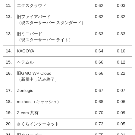
エクスクラウド
0.62
0.03
旧ファイアバード
0.62
0.32
（現スターサーバー スタンダード）
旧ミニバード
0.63
0.33
（現スターサーバー ライト）
KAGOYA
0.64
0.10
ヘテムル
0.66
0.12
旧GMO WP Cloud
0.66
0.22
（新規申し込み終了）
Zenlogic
0.67
0.07
mixhost（キャッシュ）
0.68
0.06
Z.com 共有
0.70
0.09
さくらインターネット
0.72
0.05
旧クローバー
0.75
0.31