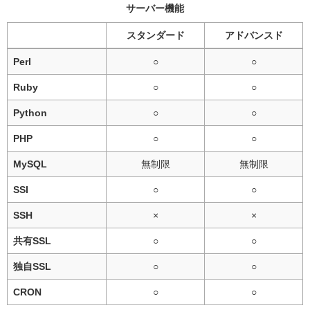
サーバー機能
スタンダード
アドバンスド
Perl
○
○
Ruby
○
○
Python
○
○
PHP
○
○
MySQL
無制限
無制限
SSI
○
○
SSH
×
×
共有SSL
○
○
独自SSL
○
○
CRON
○
○