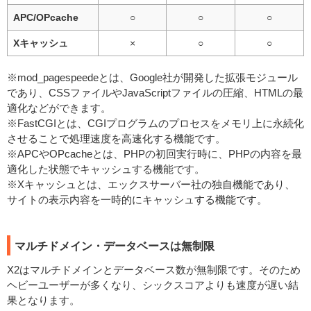
APC/OPcache
○
○
○
Xキャッシュ
×
○
○
※mod_pagespeedeとは、Google社が開発した拡張モジュール
であり、CSSファイルやJavaScriptファイルの圧縮、HTMLの最
適化などができます。
※FastCGIとは、CGIプログラムのプロセスをメモリ上に永続化
させることで処理速度を高速化する機能です。
※APCやOPcacheとは、PHPの初回実行時に、PHPの内容を最
適化した状態でキャッシュする機能です。
※Xキャッシュとは、エックスサーバー社の独自機能であり、
サイトの表示内容を一時的にキャッシュする機能です。
マルチドメイン・データベースは無制限
X2はマルチドメインとデータベース数が無制限です。そのため
ヘビーユーザーが多くなり、シックスコアよりも速度が遅い結
果となります。