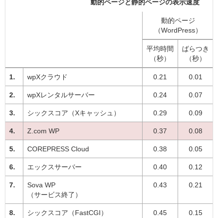
動的ページと静的ページの表示速度
動的ページ
（WordPress）
平均時間
ばらつき
（秒）
（秒）
wpXクラウド
0.21
0.01
wpXレンタルサーバー
0.24
0.07
シックスコア（Xキャッシュ）
0.29
0.09
Z.com WP
0.37
0.08
COREPRESS Cloud
0.38
0.05
エックスサーバー
0.40
0.12
Sova WP
0.43
0.21
（サービス終了）
シックスコア（FastCGI）
0.45
0.15