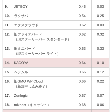
JETBOY
0.46
0.03
ラクサバ
0.54
0.25
エクスクラウド
0.62
0.03
旧ファイアバード
0.62
0.32
（現スターサーバー スタンダード）
旧ミニバード
0.63
0.33
（現スターサーバー ライト）
KAGOYA
0.64
0.10
ヘテムル
0.66
0.12
旧GMO WP Cloud
0.66
0.22
（新規申し込み終了）
Zenlogic
0.67
0.07
mixhost（キャッシュ）
0.68
0.06