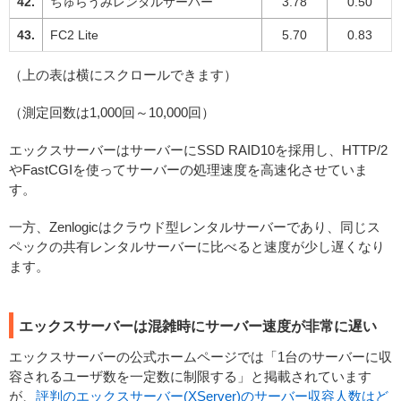
ちゅらうみレンタルサーバー
3.78
0.50
FC2 Lite
5.70
0.83
（上の表は横にスクロールできます）
（測定回数は1,000回～10,000回）
エックスサーバーはサーバーにSSD RAID10を採用し、HTTP/2
やFastCGIを使ってサーバーの処理速度を高速化させていま
す。
一方、Zenlogicはクラウド型レンタルサーバーであり、同じス
ペックの共有レンタルサーバーに比べると速度が少し遅くなり
ます。
エックスサーバーは混雑時にサーバー速度が非常に遅い
エックスサーバーの公式ホームページでは「1台のサーバーに収
容されるユーザ数を一定数に制限する」と掲載されています
が、
評判のエックスサーバー(XServer)のサーバー収容人数はど