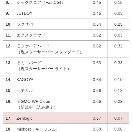
シックスコア（FastCGI）
0.45
0.15
JETBOY
0.46
0.03
ラクサバ
0.54
0.25
エクスクラウド
0.62
0.03
旧ファイアバード
0.62
0.32
（現スターサーバー スタンダード）
旧ミニバード
0.63
0.33
（現スターサーバー ライト）
KAGOYA
0.64
0.10
ヘテムル
0.66
0.12
旧GMO WP Cloud
0.66
0.22
（新規申し込み終了）
Zenlogic
0.67
0.07
mixhost（キャッシュ）
0.68
0.06