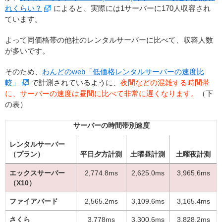
れくらい？
によると、実際には1サーバーに170人収容され
ています。
よって同価格帯の他社のレンタルサーバーに比べて、収容人数
が多いです。
そのため、
わんどのweb「低価格レンタルサーバーの速度比
較」
で計測されているように、
夜間などの混雑する時間帯
に、サーバーの速度は昼間に比べて非常に遅くなります。
（下
の表）
サーバーの時間帯別速度
レンタルサーバー
（プラン）
平日夕方計測
土曜昼計測
土曜夜計測
エックスサーバー
2,774.8ms
2,625.0ms
3,965.6ms
（X10）
ファイアバード
2,565.2ms
3,109.6ms
3,165.4ms
さくら
3,778ms
3,300.6ms
3,828.2ms