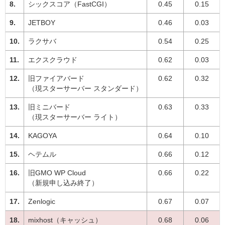
シックスコア（FastCGI）
0.45
0.15
JETBOY
0.46
0.03
ラクサバ
0.54
0.25
エクスクラウド
0.62
0.03
旧ファイアバード
0.62
0.32
（現スターサーバー スタンダード）
旧ミニバード
0.63
0.33
（現スターサーバー ライト）
KAGOYA
0.64
0.10
ヘテムル
0.66
0.12
旧GMO WP Cloud
0.66
0.22
（新規申し込み終了）
Zenlogic
0.67
0.07
mixhost（キャッシュ）
0.68
0.06