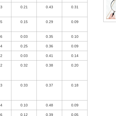
43
0.21
0.43
0.31
45
0.15
0.29
0.09
46
0.03
0.35
0.10
54
0.25
0.36
0.09
62
0.03
0.41
0.14
62
0.32
0.38
0.20
63
0.33
0.37
0.18
64
0.10
0.48
0.09
66
0.12
0.39
0.05