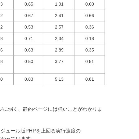
23
0.65
1.91
0.60
72
0.67
2.41
0.66
92
0.53
2.57
0.36
18
0.71
2.34
0.18
36
0.63
2.89
0.35
78
0.50
3.77
0.51
70
0.83
5.13
0.81
ジに弱く、静的ページには強いことがわかりま
nx、モジュール版PHPを上回る実行速度の
をはかっています。