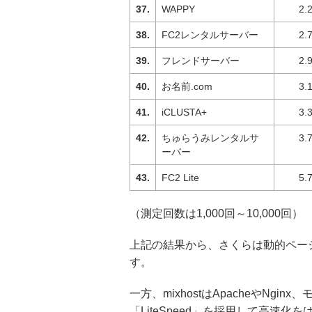
WAPPY
2.
FC2レンタルサーバー
2.
フレンドサーバー
2.
お名前.com
3.
iCLUSTA+
3.
ちゅらうみレンタルサ
3.
ーバー
FC2 Lite
5.
（測定回数は1,000回～10,000回）
上記の結果から、さくらは動的ペー
す。
一方、mixhostはApacheやNgi
「LiteSpeed」を採用して高速化