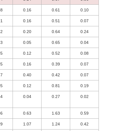
88
0.16
0.61
0.10
91
0.16
0.51
0.07
92
0.20
0.64
0.24
93
0.05
0.65
0.04
95
0.12
0.52
0.08
95
0.16
0.39
0.07
97
0.40
0.42
0.07
05
0.12
0.81
0.19
14
0.04
0.27
0.02
96
0.63
1.63
0.59
09
1.07
1.24
0.42