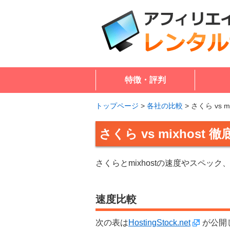
特徴・評判
トップページ
>
各社の比較
>
さくら vs m
さくら vs mixhost 
さくらとmixhostの速度やスペッ
速度比較
次の表は
HostingStock.net
が公開