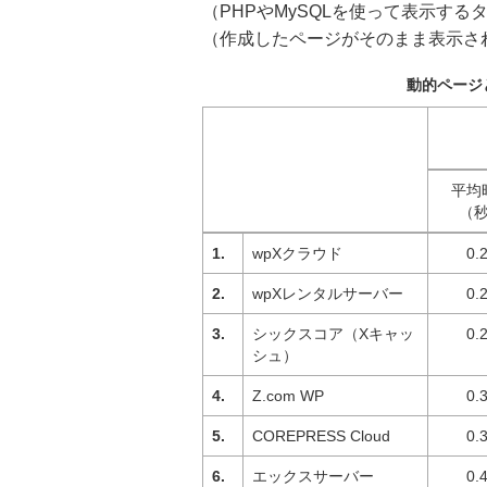
（PHPやMySQLを使って表示す
（作成したページがそのまま表示さ
動的ページ
平均
（
wpXクラウド
0.
wpXレンタルサーバー
0.
シックスコア（Xキャッ
0.
シュ）
Z.com WP
0.
COREPRESS Cloud
0.
エックスサーバー
0.