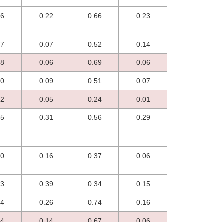
66
0.22
0.66
0.23
67
0.07
0.52
0.14
68
0.06
0.69
0.06
70
0.09
0.51
0.07
72
0.05
0.24
0.01
75
0.31
0.56
0.29
80
0.16
0.37
0.06
83
0.39
0.34
0.15
84
0.26
0.74
0.16
84
0.14
0.67
0.06